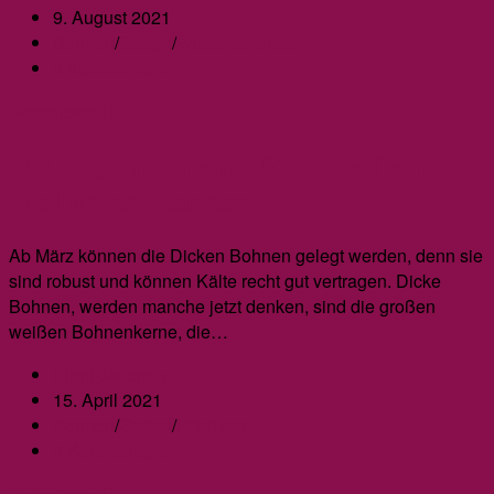
Autor:
Beitrag
9. August 2021
veröffentlicht:
Beitrags-
Bohnen
/
Garten
/
Wissenswertes
Kategorie:
Beitrags-
0 Kommentare
Kommentare:
Die
Weiterlesen
Ernte
Der Beginn unserer Gartensaison:
der
Dicken
Die Dicken Bohnen
Bohnen
Ab März können die Dicken Bohnen gelegt werden, denn sie
sind robust und können Kälte recht gut vertragen. Dicke
Bohnen, werden manche jetzt denken, sind die großen
weißen Bohnenkerne, die…
Beitrags-
Birgit Jauernig
Autor:
Beitrag
15. April 2021
veröffentlicht:
Beitrags-
Bohnen
/
Garten
/
Pflanzen
Kategorie:
Beitrags-
0 Kommentare
Kommentare:
Der
Weiterlesen