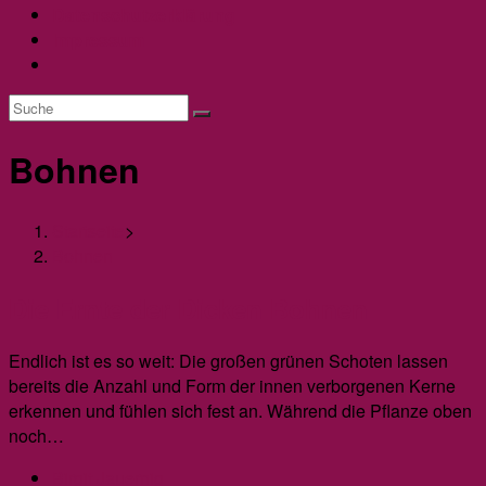
Datenschutzerklärung
Impressum
Website-
Suche
umschalten
Bohnen
Startseite
>
Bohnen
Die Ernte der Dicken Bohnen
Endlich ist es so weit: Die großen grünen Schoten lassen
bereits die Anzahl und Form der innen verborgenen Kerne
erkennen und fühlen sich fest an. Während die Pflanze oben
noch…
Beitrags-
Birgit Jauernig