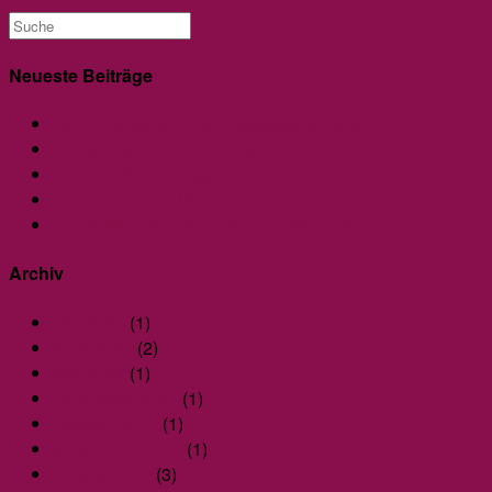
Beginn
unserer
Gartensaison:
Neueste Beiträge
Die
Der Kuckuck und die Kuckuckslichtnelke
Dicken
Die silbrige Spur – ein Gartenkrimi
Bohnen
2024 im Museumsgarten
Es wird bunt im Museumsgarten!
Ein göttliches Geschenk – die Walnuss
Archiv
Mai 2024
(1)
April 2024
(2)
Mai 2022
(1)
Dezember 2021
(1)
Oktober 2021
(1)
September 2021
(1)
August 2021
(3)