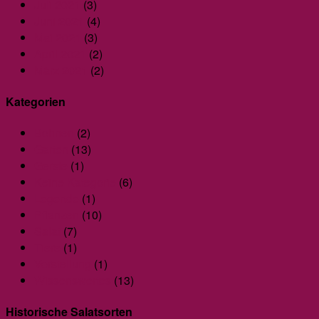
Juli 2021
(3)
Juni 2021
(4)
Mai 2021
(3)
April 2021
(2)
März 2021
(2)
Kategorien
Bohnen
(2)
Garten
(13)
Gerste
(1)
Keine Kategorie
(6)
Legende
(1)
Pflanzen
(10)
Salat
(7)
Tiere
(1)
Vorstellung
(1)
Wissenswertes
(13)
Historische Salatsorten