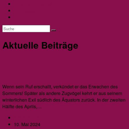
Datenschutzerklärung
Impressum
Website-
Suche
umschalten
Aktuelle Beiträge
Der Kuckuck und die
Kuckuckslichtnelke
Wenn sein Ruf erschallt, verkündet er das Erwachen des
Sommers! Später als andere Zugvögel kehrt er aus seinem
winterlichen Exil südlich des Äquators zurück. In der zweiten
Hälfte des Aprils,…
Beitrags-
Kim Kropfelder
Autor:
Beitrag
10. Mai 2024