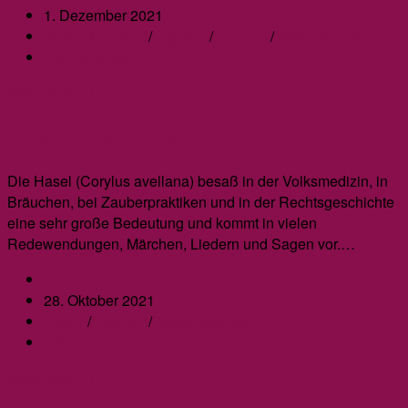
Autor:
Beitrag
1. Dezember 2021
veröffentlicht:
Beitrags-
Keine Kategorie
/
Legende
/
Pflanzen
/
Wissenswertes
Kategorie:
Beitrags-
0 Kommentare
Kommentare:
Ein
Weiterlesen
göttliches
Hasel – die Vielseitige
Geschenk
–
die
Die Hasel (Corylus avellana) besaß in der Volksmedizin, in
Walnuss
Bräuchen, bei Zauberpraktiken und in der Rechtsgeschichte
eine sehr große Bedeutung und kommt in vielen
Redewendungen, Märchen, Liedern und Sagen vor.…
Beitrags-
Kim Kropfelder
Autor:
Beitrag
28. Oktober 2021
veröffentlicht:
Beitrags-
Garten
/
Pflanzen
/
Wissenswertes
Kategorie:
Beitrags-
2 Kommentare
Kommentare:
Hasel
Weiterlesen
–