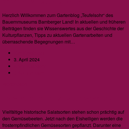
2024 im Museumsgarten
Spur
–
ein
Herzlich Willkommen zum Gartenblog „Teufelsohr“ des
Gartenkrimi
Bauernmuseums Bamberger Land! In aktuellen und früheren
Beiträgen finden sie Wissenswertes aus der Geschichte der
Kulturpflanzen, Tipps zu aktuellen Gartenarbeiten und
überraschende Begegnungen mit…
Beitrags-
Kim Kropfelder
Autor:
Beitrag
3. April 2024
veröffentlicht:
Beitrags-
Keine Kategorie
Kategorie:
Beitrags-
0 Kommentare
Kommentare:
2024
Weiterlesen
im
Es wird bunt im Museumsgarten!
Museumsgarten
Vielfältige historische Salatsorten stehen schon prächtig auf
den Gemüsebeeten. Jetzt nach den Eisheiligen werden die
frostempfindlichen Gemüsesorten gepflanzt. Darunter eine