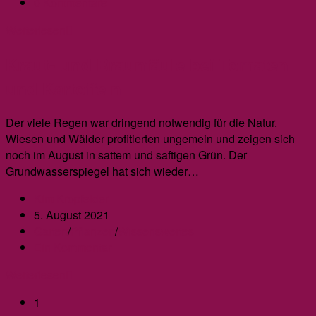
Kategorie:
Beitrags-
0 Kommentare
Kommentare:
Die
Weiterlesen
Ernte
Kraut- und Braunfäule bei Tomaten
der
Dicken
und Kartoffeln
Bohnen
Der viele Regen war dringend notwendig für die Natur.
Wiesen und Wälder profitierten ungemein und zeigen sich
noch im August in sattem und saftigen Grün. Der
Grundwasserspiegel hat sich wieder…
Beitrags-
Kim Kropfelder
Autor:
Beitrag
5. August 2021
veröffentlicht:
Beitrags-
Garten
/
Pflanzen
/
Wissenswertes
Kategorie:
Beitrags-
Ein Kommentar
Kommentare:
Kraut-
Weiterlesen
und
1
Braunfäule