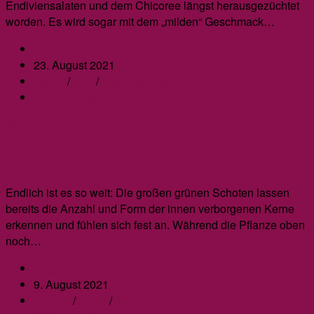
Löcher
Endiviensalaten und dem Chicoree längst herausgezüchtet
in
worden. Es wird sogar mit dem „milden“ Geschmack…
den
Beitrags-
Birgit Jauernig
Haselnüssen?
Autor:
Beitrag
23. August 2021
veröffentlicht:
Beitrags-
Garten
/
Salat
/
Wissenswertes
Kategorie:
Beitrags-
0 Kommentare
Kommentare:
Der
Weiterlesen
Schnitt-
Die Ernte der Dicken Bohnen
Chicoree
Endlich ist es so weit: Die großen grünen Schoten lassen
bereits die Anzahl und Form der innen verborgenen Kerne
erkennen und fühlen sich fest an. Während die Pflanze oben
noch…
Beitrags-
Birgit Jauernig
Autor:
Beitrag
9. August 2021
veröffentlicht:
Beitrags-
Bohnen
/
Garten
/
Wissenswertes