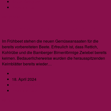
veröffentlicht:
Beitrags-
Keine Kategorie
Kategorie:
Beitrags-
0 Kommentare
Kommentare:
Der
Weiterlesen
Kuckuck
Die silbrige Spur – ein Gartenkrimi
und
die
Kuckuckslichtnelke
Im Frühbeet stehen die neuen Gemüseansaaten für die
bereits vorbereiteten Beete. Erfreulich ist, dass Rettich,
Kohlrübe und die Bamberger Birnenförmige Zwiebel bereits
keimen. Bedauerlicherweise wurden die herausspitzenden
Keimblätter bereits wieder…
Beitrags-
Kim Kropfelder
Autor:
Beitrag
18. April 2024
veröffentlicht:
Beitrags-
Keine Kategorie
Kategorie:
Beitrags-
0 Kommentare
Kommentare:
Die
Weiterlesen
silbrige