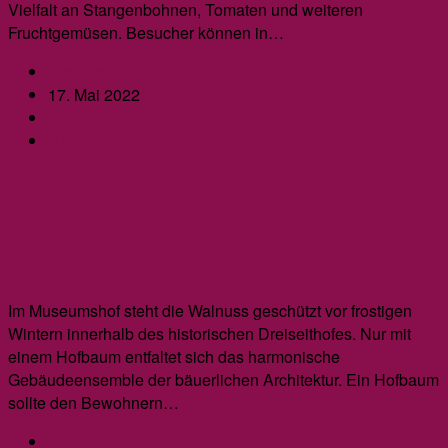
Vielfalt an Stangenbohnen, Tomaten und weiteren
Fruchtgemüsen. Besucher können in…
Beitrags-
Kim Kropfelder
Autor:
Beitrag
17. Mai 2022
veröffentlicht:
Beitrags-
Keine Kategorie
Kategorie:
Beitrags-
0 Kommentare
Kommentare:
Es
Weiterlesen
wird
Ein göttliches Geschenk – die
bunt
im
Walnuss
Museumsgarten!
Im Museumshof steht die Walnuss geschützt vor frostigen
Wintern innerhalb des historischen Dreiseithofes. Nur mit
einem Hofbaum entfaltet sich das harmonische
Gebäudeensemble der bäuerlichen Architektur. Ein Hofbaum
sollte den Bewohnern…
Beitrags-
Kim Kropfelder