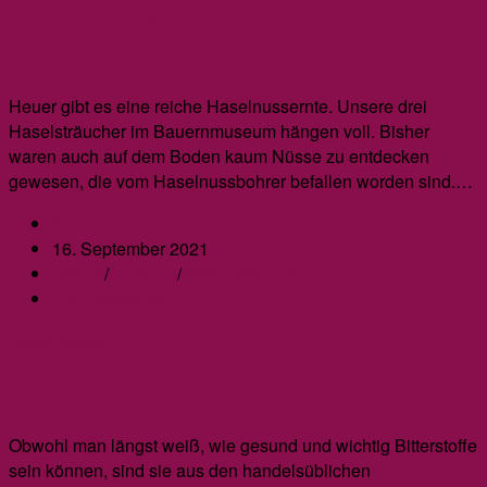
Taube Nüsse – Woher kommen die
die
Vielseitige
Löcher in den Haselnüssen?
Heuer gibt es eine reiche Haselnussernte. Unsere drei
Haselsträucher im Bauernmuseum hängen voll. Bisher
waren auch auf dem Boden kaum Nüsse zu entdecken
gewesen, die vom Haselnussbohrer befallen worden sind.…
Beitrags-
Birgit Jauernig
Autor:
Beitrag
16. September 2021
veröffentlicht:
Beitrags-
Garten
/
Pflanzen
/
Wissenswertes
Kategorie:
Beitrags-
Ein Kommentar
Kommentare:
Taube
Weiterlesen
Nüsse
Der Schnitt-Chicoree
–
Woher
kommen
Obwohl man längst weiß, wie gesund und wichtig Bitterstoffe
die
sein können, sind sie aus den handelsüblichen