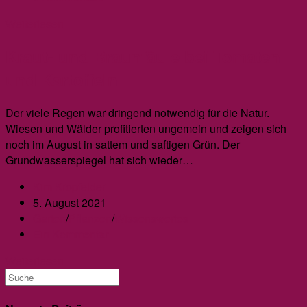
Kommentare:
Die
Weiterlesen
Ernte
Kraut- und Braunfäule bei Tomaten
der
Dicken
und Kartoffeln
Bohnen
Der viele Regen war dringend notwendig für die Natur.
Wiesen und Wälder profitierten ungemein und zeigen sich
noch im August in sattem und saftigen Grün. Der
Grundwasserspiegel hat sich wieder…
Beitrags-
Kim Kropfelder
Autor:
Beitrag
5. August 2021
veröffentlicht:
Beitrags-
Garten
/
Pflanzen
/
Wissenswertes
Kategorie:
Beitrags-
Ein Kommentar
Kommentare:
Kraut-
Weiterlesen
und
Braunfäule