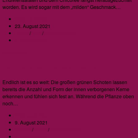
worden. Es wird sogar mit dem „milden“ Geschmack…
Beitrags-
Birgit Jauernig
Autor:
Beitrag
23. August 2021
veröffentlicht:
Beitrags-
Garten
/
Salat
/
Wissenswertes
Kategorie:
Beitrags-
0 Kommentare
Kommentare:
Der
Weiterlesen
Schnitt-
Die Ernte der Dicken Bohnen
Chicoree
Endlich ist es so weit: Die großen grünen Schoten lassen
bereits die Anzahl und Form der innen verborgenen Kerne
erkennen und fühlen sich fest an. Während die Pflanze oben
noch…
Beitrags-
Birgit Jauernig
Autor:
Beitrag
9. August 2021
veröffentlicht:
Beitrags-
Bohnen
/
Garten
/
Wissenswertes
Kategorie:
Beitrags-
0 Kommentare