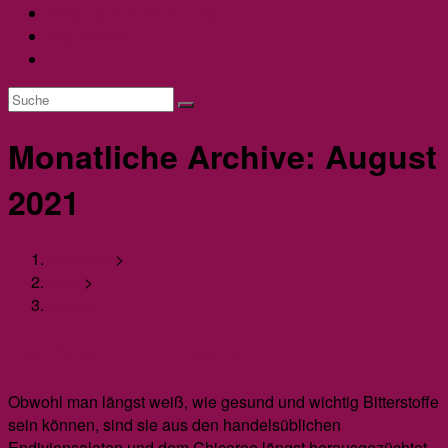
Datenschutzerklärung
Impressum
Website-
Suche
umschalten
Monatliche Archive: August
2021
Startseite
>
2021
>
August
Der Schnitt-Chicoree
Obwohl man längst weiß, wie gesund und wichtig Bitterstoffe
sein können, sind sie aus den handelsüblichen
Endiviensalaten und dem Chicoree längst herausgezüchtet