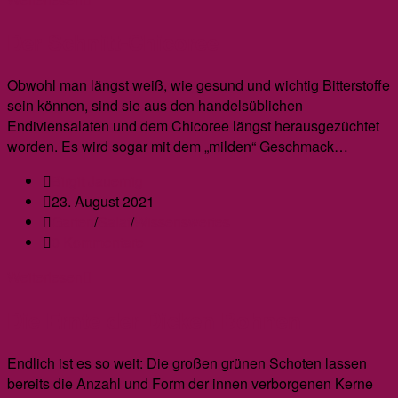
Nüsse
Der Schnitt-Chicoree
–
Woher
kommen
Obwohl man längst weiß, wie gesund und wichtig Bitterstoffe
die
sein können, sind sie aus den handelsüblichen
Löcher
Endiviensalaten und dem Chicoree längst herausgezüchtet
in
worden. Es wird sogar mit dem „milden“ Geschmack…
den
Beitrags-
Birgit Jauernig
Haselnüssen?
Autor:
Beitrag
23. August 2021
veröffentlicht:
Beitrags-
Garten
/
Salat
/
Wissenswertes
Kategorie:
Beitrags-
0 Kommentare
Kommentare:
Der
Weiterlesen
Schnitt-
Die Ernte der Dicken Bohnen
Chicoree
Endlich ist es so weit: Die großen grünen Schoten lassen
bereits die Anzahl und Form der innen verborgenen Kerne