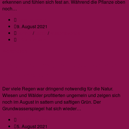
erkennen und fühlen sich fest an. Während die Pflanze oben
noch…
Beitrags-
Birgit Jauernig
Autor:
Beitrag
9. August 2021
veröffentlicht:
Beitrags-
Bohnen
/
Garten
/
Wissenswertes
Kategorie:
Beitrags-
0 Kommentare
Kommentare:
Die
Weiterlesen
Ernte
Kraut- und Braunfäule bei Tomaten
der
Dicken
und Kartoffeln
Bohnen
Der viele Regen war dringend notwendig für die Natur.
Wiesen und Wälder profitierten ungemein und zeigen sich
noch im August in sattem und saftigen Grün. Der
Grundwasserspiegel hat sich wieder…
Beitrags-
Kim Kropfelder
Autor:
Beitrag
5. August 2021