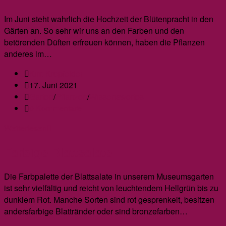
der
Ohrwürmer
Im Juni steht wahrlich die Hochzeit der Blütenpracht in den
Gärten an. So sehr wir uns an den Farben und den
betörenden Düften erfreuen können, haben die Pflanzen
anderes im…
Beitrags-
Kim Kropfelder
Autor:
Beitrag
17. Juni 2021
veröffentlicht:
Beitrags-
Garten
/
Pflanzen
/
Wissenswertes
Kategorie:
Beitrags-
0 Kommentare
Kommentare:
Die
Weiterlesen
Hummel
Farbige Blattsalate
und
ihre
Pflanzen
Die Farbpalette der Blattsalate in unserem Museumsgarten
ist sehr vielfältig und reicht von leuchtendem Hellgrün bis zu
dunklem Rot. Manche Sorten sind rot gesprenkelt, besitzen
andersfarbige Blattränder oder sind bronzefarben…