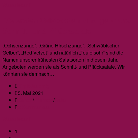
Iris
Weiterlesen
–
Die ersten Salatsorten sind gepflanzt:
eine
unverzichtbare
Schnitt- und Pflücksalate
Zierde
für
„Ochsenzunge“, „Grüne Hirschzunge“, „Schwäbischer
den
Gelber“, „Red Velvet“ und natürlich „Teufelsohr“ sind die
Garten
Namen unserer frühesten Salatsorten in diesem Jahr.
Angeboten werden sie als Schnitt- und Pflücksalate. Wir
könnten sie demnach…
Beitrags-
Birgit Jauernig
Autor:
Beitrag
5. Mai 2021
veröffentlicht:
Beitrags-
Garten
/
Pflanzen
/
Salat
Kategorie:
Beitrags-
2 Kommentare
Kommentare:
Die
Weiterlesen
ersten
1
Salatsorten