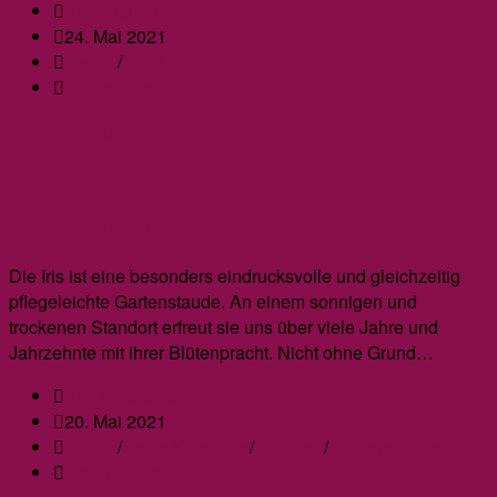
Beitrags-
Birgit Jauernig
Autor:
Beitrag
24. Mai 2021
veröffentlicht:
Beitrags-
Garten
/
Salat
Kategorie:
Beitrags-
0 Kommentare
Kommentare:
Farbige
Weiterlesen
Blattsalate
Iris – eine unverzichtbare Zierde für
den Garten
Die Iris ist eine besonders eindrucksvolle und gleichzeitig
pflegeleichte Gartenstaude. An einem sonnigen und
trockenen Standort erfreut sie uns über viele Jahre und
Jahrzehnte mit ihrer Blütenpracht. Nicht ohne Grund…
Beitrags-
Kim Kropfelder
Autor:
Beitrag
20. Mai 2021
veröffentlicht:
Beitrags-
Garten
/
Keine Kategorie
/
Pflanzen
/
Wissenswertes
Kategorie:
Beitrags-
0 Kommentare
Kommentare: