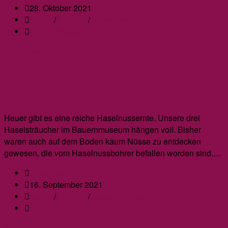
Autor:
Beitrag
28. Oktober 2021
veröffentlicht:
Beitrags-
Garten
/
Pflanzen
/
Wissenswertes
Kategorie:
Beitrags-
2 Kommentare
Kommentare:
Hasel
Weiterlesen
–
Taube Nüsse – Woher kommen die
die
Vielseitige
Löcher in den Haselnüssen?
Heuer gibt es eine reiche Haselnussernte. Unsere drei
Haselsträucher im Bauernmuseum hängen voll. Bisher
waren auch auf dem Boden kaum Nüsse zu entdecken
gewesen, die vom Haselnussbohrer befallen worden sind.…
Beitrags-
Birgit Jauernig
Autor:
Beitrag
16. September 2021
veröffentlicht:
Beitrags-
Garten
/
Pflanzen
/
Wissenswertes
Kategorie:
Beitrags-
Ein Kommentar
Kommentare:
Taube
Weiterlesen