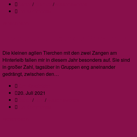
veröffentlicht:
Beitrags-
Garten
/
Pflanzen
/
Wissenswertes
Kategorie:
Beitrags-
Ein Kommentar
Kommentare:
Kraut-
Weiterlesen
und
Das geheime Leben der Ohrwürmer
Braunfäule
bei
Tomaten
Die kleinen agilen Tierchen mit den zwei Zangen am
und
Hinterleib fallen mir in diesem Jahr besonders auf. Sie sind
Kartoffeln
in großer Zahl, tagsüber in Gruppen eng aneinander
gedrängt, zwischen den…
Beitrags-
Kim Kropfelder
Autor:
Beitrag
20. Juli 2021
veröffentlicht:
Beitrags-
Garten
/
Tiere
/
Wissenswertes
Kategorie:
Beitrags-
Ein Kommentar
Kommentare:
Das
Weiterlesen
geheime
Die Hummel und ihre Pflanzen
Leben