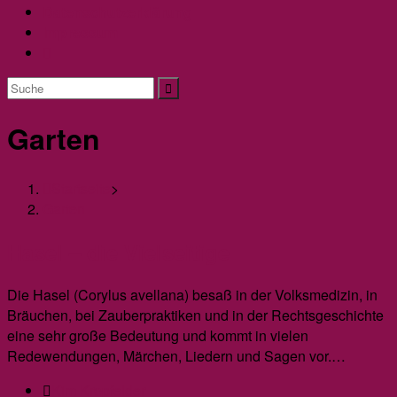
Datenschutzerklärung
Impressum
Website-
Suche
umschalten
Garten
Startseite
>
Garten
Hasel – die Vielseitige
Die Hasel (Corylus avellana) besaß in der Volksmedizin, in
Bräuchen, bei Zauberpraktiken und in der Rechtsgeschichte
eine sehr große Bedeutung und kommt in vielen
Redewendungen, Märchen, Liedern und Sagen vor.…
Beitrags-
Kim Kropfelder