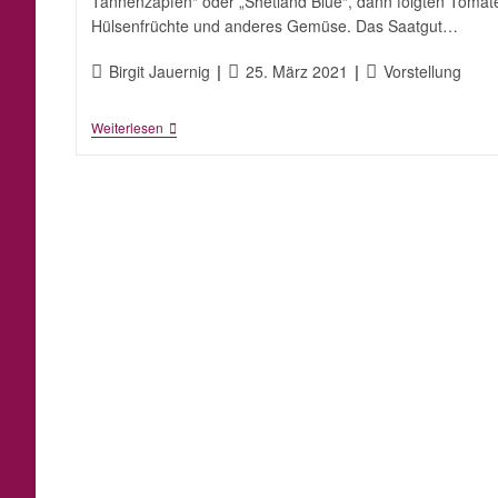
Tannenzapfen“ oder „Shetland Blue“, dann folgten Tomat
Hülsenfrüchte und anderes Gemüse. Das Saatgut…
Beitrags-
Beitrag
Beitrags-
Birgit Jauernig
25. März 2021
Vorstellung
Autor:
veröffentlicht:
Kategorie:
„Teufelsohr“
Weiterlesen
–
Der
Garten-
Blog
Des
Bauernmuseums
Bamberger
Land