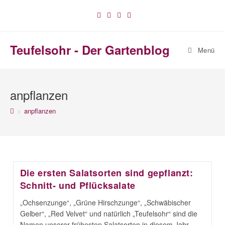
Zum
Inhalt
springen
Teufelsohr - Der Gartenblog
Menü
anpflanzen
>
anpflanzen
Die ersten Salatsorten sind gepflanzt:
Schnitt- und Pflücksalate
„Ochsenzunge“, „Grüne Hirschzunge“, „Schwäbischer
Gelber“, „Red Velvet“ und natürlich „Teufelsohr“ sind die
Namen unserer frühesten Salatsorten in diesem Jahr.