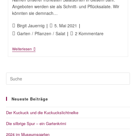
Angeboten werden sie als Schnitt- und Pflücksalate. Wir
könnten sie demnach…
Beitrags-
Beitrag
Birgit Jauernig
5. Mai 2021
Autor:
veröffentlicht:
Beitrags-
Beitrags-
Garten
/
Pflanzen
/
Salat
2 Kommentare
Kategorie:
Kommentare:
Die
Weiterlesen
Ersten
Salatsorten
Sind
Gepflanzt:
Schnitt-
Und
Pflücksalate
Neueste Beiträge
Der Kuckuck und die Kuckuckslichtnelke
Die silbrige Spur – ein Gartenkrimi
2024 im Museumsgarten