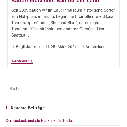
Bauernmuseums Bamberger Land
Seit 2005 bauen wir im Bauernmuseum historische Sorten
von Nutzpflanzen an. Es begann mit Kartoffeln wie „Rosa
Tannenzapfen“ oder „Shetland Blue“, dann folgten
Tomaten, Hülsenfrüchte und anderes Gemüse. Das
Saatgut…
Beitrags-
Beitrag
Beitrags-
Birgit Jauernig
25. März 2021
Vorstellung
Autor:
veröffentlicht:
Kategorie:
„Teufelsohr“
Weiterlesen
–
Der
Garten-
Blog
Des
Bauernmuseums
Bamberger
Land
Neueste Beiträge
Der Kuckuck und die Kuckuckslichtnelke