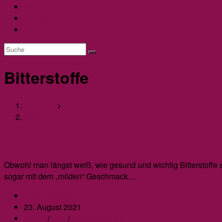
Datenschutzerklärung
Impressum
Website-
Suche
umschalten
Bitterstoffe
Startseite
>
Bitterstoffe
Der Schnitt-Chicoree
Obwohl man längst weiß, wie gesund und wichtig Bitterstoffe
sogar mit dem „milden“ Geschmack…
Beitrags-
Birgit Jauernig
Autor:
Beitrag
23. August 2021
veröffentlicht:
Beitrags-
Garten
/
Salat
/
Wissenswertes