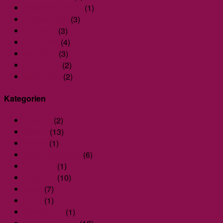
September 2021
(1)
August 2021
(3)
Juli 2021
(3)
Juni 2021
(4)
Mai 2021
(3)
April 2021
(2)
März 2021
(2)
Kategorien
Bohnen
(2)
Garten
(13)
Gerste
(1)
Keine Kategorie
(6)
Legende
(1)
Pflanzen
(10)
Salat
(7)
Tiere
(1)
Vorstellung
(1)