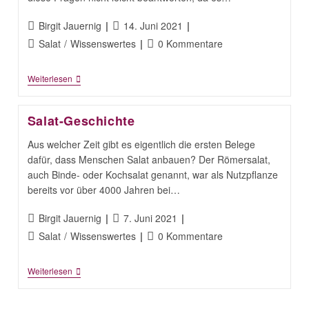
Beitrags-
Beitrag
Birgit Jauernig
14. Juni 2021
Autor:
veröffentlicht:
Beitrags-
Beitrags-
Salat
/
Wissenswertes
0 Kommentare
Kategorie:
Kommentare:
Salatgeschichte
Weiterlesen
Regional
Salat-Geschichte
Aus welcher Zeit gibt es eigentlich die ersten Belege
dafür, dass Menschen Salat anbauen? Der Römersalat,
auch Binde- oder Kochsalat genannt, war als Nutzpflanze
bereits vor über 4000 Jahren bei…
Beitrags-
Beitrag
Birgit Jauernig
7. Juni 2021
Autor:
veröffentlicht:
Beitrags-
Beitrags-
Salat
/
Wissenswertes
0 Kommentare
Kategorie:
Kommentare:
Salat-
Weiterlesen
Geschichte