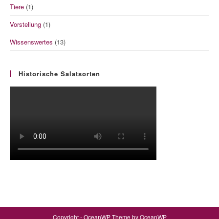
Tiere
(1)
Vorstellung
(1)
Wissenswertes
(13)
Historische Salatsorten
Copyright - OceanWP Theme by OceanWP