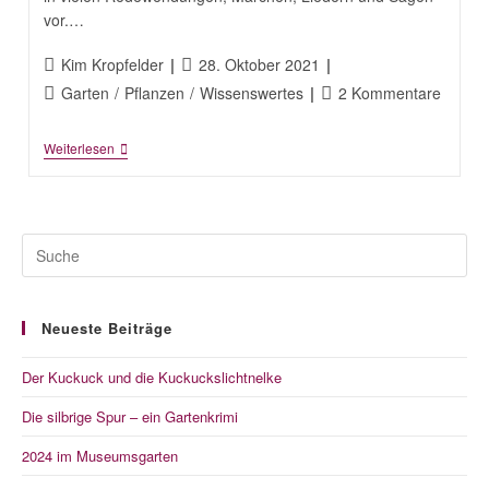
vor.…
Beitrags-
Beitrag
Kim Kropfelder
28. Oktober 2021
Autor:
veröffentlicht:
Beitrags-
Beitrags-
Garten
/
Pflanzen
/
Wissenswertes
2 Kommentare
Kategorie:
Kommentare:
Hasel
Weiterlesen
–
Die
Vielseitige
Neueste Beiträge
Der Kuckuck und die Kuckuckslichtnelke
Die silbrige Spur – ein Gartenkrimi
2024 im Museumsgarten