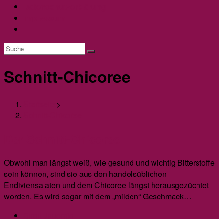
Datenschutzerklärung
Impressum
Website-
Suche
umschalten
Schnitt-Chicoree
Startseite
>
Schnitt-Chicoree
Der Schnitt-Chicoree
Obwohl man längst weiß, wie gesund und wichtig Bitterstoffe
sein können, sind sie aus den handelsüblichen
Endiviensalaten und dem Chicoree längst herausgezüchtet
worden. Es wird sogar mit dem „milden“ Geschmack…
Beitrags-
Birgit Jauernig